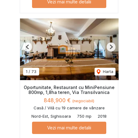
Vezi mai multe detalii
Previous
Next
1
/
73
Harta
Oportunitate, Restaurant cu MiniPensiune
800mp, 1,8ha teren, Via Transilvanica
848,900 €
(negociabil)
Casă / Vilă cu 19 camere de vânzare
Nord-Est, Sighisoara
750 mp
2018
Vezi mai multe detalii