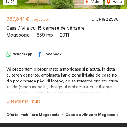
1
/
71
Video
Harta
987,841 €
ID CP1922536
(negociabil)
Casă / Vilă cu 15 camere de vânzare
Mogosoaia
659 mp
2011
WhatsApp
Facebook
Vă prezentam o proprietate armonioasa si placuta, in detalii,
cu teren generos, amplasată într-o zona liniștită de case noi,
din proximitatea pădurii Moțoc, ce se remarcă prin structura
solida (beton monolit), design-ul arhitectural cu influențe
mediteranee, cat si prin calitatea premium a tuturor
materialelor folosite.
Citește mai mult
Dintre beneficiile proprietății aș enumera:
- este o casă solară, cu zone vitrate generoase - orientarea
Oferte imobiliare Mogosoaia
Case de vânzare Mogosoaia
zonelor de zi - SE și SV.
- grădina este perenă, matură, îngrijită și prevăzută cu sistem