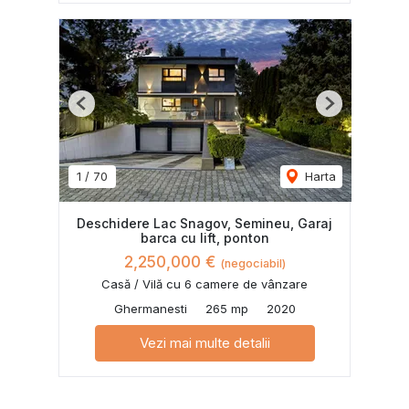
Previous
Next
1
/
70
Harta
Deschidere Lac Snagov, Semineu, Garaj
barca cu lift, ponton
2,250,000 €
(negociabil)
Casă / Vilă cu 6 camere de vânzare
Ghermanesti
265 mp
2020
Vezi mai multe detalii