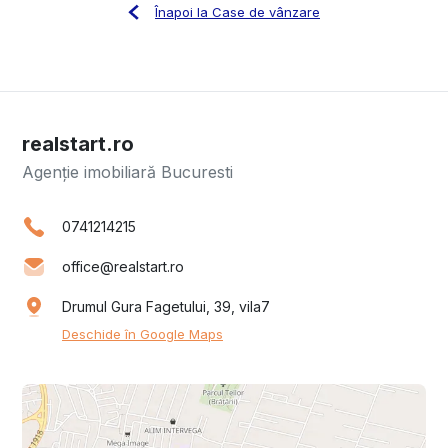
Înapoi la Case de vânzare
realstart.ro
Agenție imobiliară Bucuresti
0741214215
office@realstart.ro
Drumul Gura Fagetului, 39, vila7
Deschide în Google Maps