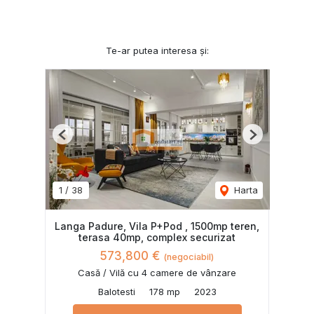
Te-ar putea interesa și:
Previous
Next
1
/
38
Harta
Langa Padure, Vila P+Pod , 1500mp teren,
terasa 40mp, complex securizat
573,800 €
(negociabil)
Casă / Vilă cu 4 camere de vânzare
Balotesti
178 mp
2023