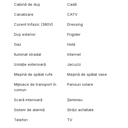
Cabină de duș
Cadă
Canalizare
CATV
Curent trifazic (380V)
Dressing
Duș exterior
Frigider
Gaz
Hotă
Iluminat stradal
Internet
Izolație exterioară
Jacuzzi
Mașină de spălat rufe
Mașină de spălat vase
Mijloace de transport în
Panouri solare
comun
Scară interioară
Șemineu
Sistem de alarmă
Străzi asfaltate
Telefon
TV