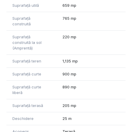
automatizat, puț de mare adâncime pentru piscina, sistem
Suprafață utilă
659 mp
vacuum cleaner pe nivel, curent trifazic.
Vă stau cu drag la dispoziție pentru mai multe informații.
Suprafață
765 mp
construită
Suprafață
220 mp
construită la sol
(Amprentă)
Suprafață teren
1,135 mp
Suprafață curte
900 mp
Suprafață curte
890 mp
liberă
Suprafață terasă
205 mp
Deschidere
25 m
Acoperiș
Terasă