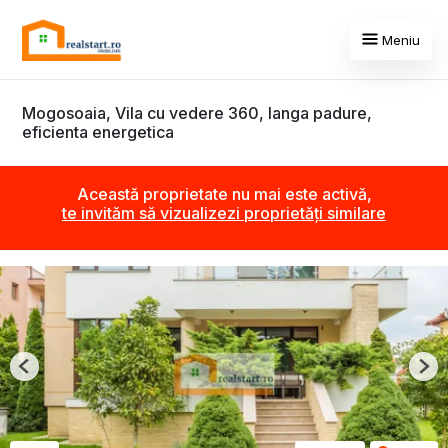
Meniu
Mogosoaia, Vila cu vedere 360, langa padure,
eficienta energetica
Această proprietate nu mai este activă,
te invităm să vizualizezi proprietăți similare
Previous
Nex