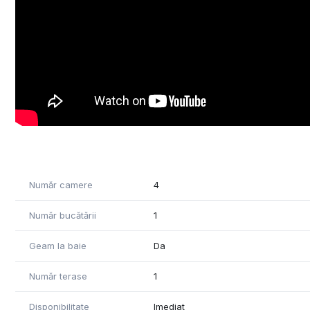
- se vinde complet mobilata si utilata, exact cum apare i
- in imediata vecinatate exista complexe comerciale (Lidl, 
particulare, baze sportive si terenuri de tenis
- strazile sunt asfaltatesi iluminate public, iar accesul e
Proprietatea se poate achiziona si prin credit ipotecar 
Pentru mai multe informatii va stau la dispozitie telefonic 
Număr camere
4
Număr bucătării
1
Geam la baie
Da
Număr terase
1
Disponibilitate
Imediat