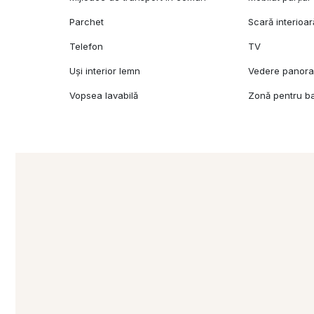
Parchet
Scară interioar
Telefon
TV
Uși interior lemn
Vedere panor
Vopsea lavabilă
Zonă pentru b