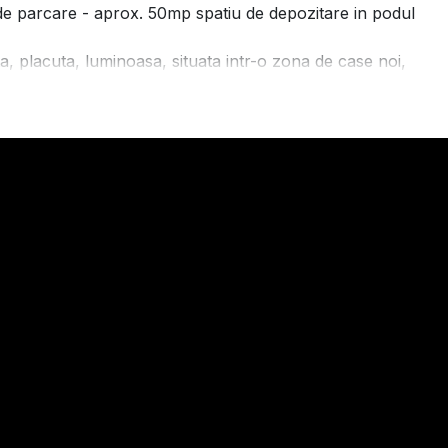
uri de parcare - aprox. 50mp spatiu de depozitare in podul
, placuta, luminoasa, situata intr-o zona de case noi,
e Nord a Brasovului, in cartierul Tractorul.
iind de o foarte buna termoizolatie exterioara, pereti
mansarda termoizolata si cu acoperis placat cu tigla si o
oare amplasate optim.
ucand multiple imbunatatiri la nivel de dotari si finisaje,
d/initial
catarie semi-inchisa (se poate inchide daca se doreste),
e depozitare, hol si casa scarii, acces pe terasa de 15mp si
ra, in care regasim cele 3 dormitoare, o baie cu cada si geam
re dormitoare (dormitorul matrimonial si dormitorul aflat in
nt aprox 50mp
n; iar curtea din fata - aprox 48mp, se bucura de o