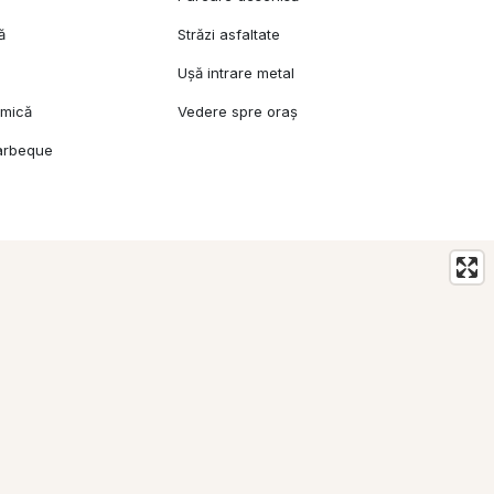
ă
Străzi asfaltate
Ușă intrare metal
amică
Vedere spre oraș
arbeque