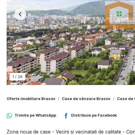
Previous
1
/
26
Oferte imobiliare Brasov
Case de vânzare Brasov
Case de 
Trimite pe
WhatsApp
Distribuie pe
Facebook
Zona noua de case - Vecini si vecinatati de calitate - Con