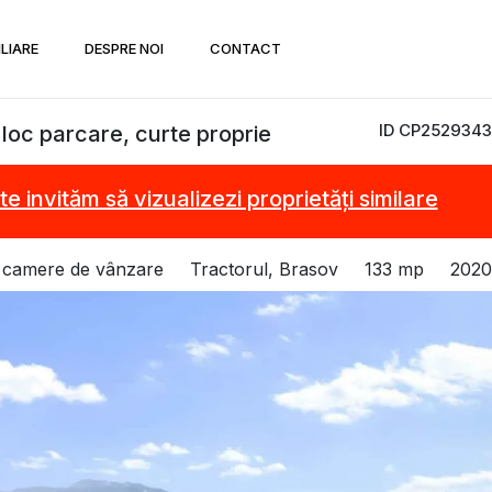
ILIARE
DESPRE NOI
CONTACT
ID CP2529343
2 loc parcare, curte proprie
te invităm să vizualizezi proprietăți similare
4 camere de vânzare
Tractorul, Brasov
133 mp
2020