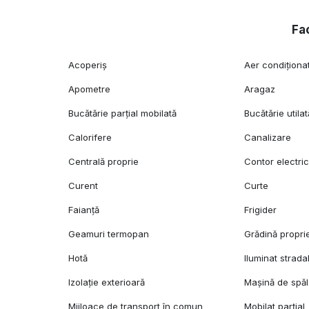
Fac
Acoperiș
Aer condiționa
Apometre
Aragaz
Bucătărie parțial mobilată
Bucătărie utilat
Calorifere
Canalizare
Centrală proprie
Contor electri
Curent
Curte
Faianță
Frigider
Geamuri termopan
Grădină propri
Hotă
Iluminat strada
Izolație exterioară
Mașină de spăl
Mijloace de transport în comun
Mobilat parțial