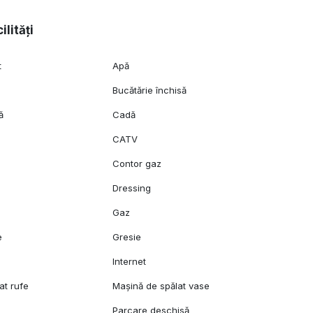
ilități
t
Apă
Bucătărie închisă
ă
Cadă
CATV
c
Contor gaz
Dressing
Gaz
e
Gresie
l
Internet
at rufe
Mașină de spălat vase
Parcare deschisă