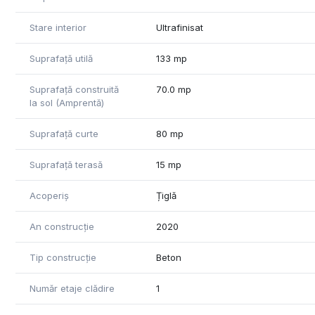
Stare interior
Ultrafinisat
Suprafață utilă
133 mp
Suprafață construită
70.0 mp
la sol (Amprentă)
Suprafață curte
80 mp
Suprafață terasă
15 mp
Acoperiș
Țiglă
An construcție
2020
Tip construcție
Beton
Număr etaje clădire
1