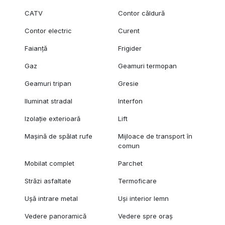
CATV
Contor căldură
Contor electric
Curent
Faianță
Frigider
Gaz
Geamuri termopan
Geamuri tripan
Gresie
Iluminat stradal
Interfon
Izolație exterioară
Lift
Mașină de spălat rufe
Mijloace de transport în
comun
Mobilat complet
Parchet
Străzi asfaltate
Termoficare
Ușă intrare metal
Uși interior lemn
Vedere panoramică
Vedere spre oraș