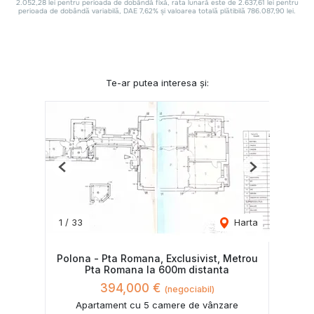
Te-ar putea interesa și:
Previous
Next
1
/
33
Harta
Polona - Pta Romana, Exclusivist, Metrou
Pta Romana la 600m distanta
394,000 €
(negociabil)
Apartament cu 5 camere de vânzare