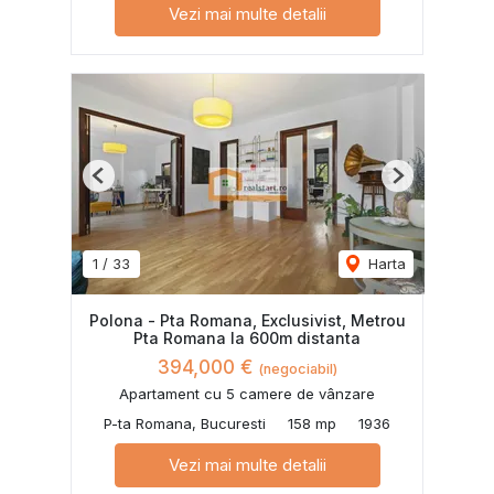
Vezi mai multe detalii
Previous
Next
1
/
33
Harta
Polona - Pta Romana, Exclusivist, Metrou
Pta Romana la 600m distanta
394,000 €
(negociabil)
Apartament cu 5 camere de vânzare
P-ta Romana, Bucuresti
158 mp
1936
Vezi mai multe detalii