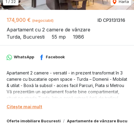
1
/
22
Harta
174,900 €
ID CP3131316
(negociabil)
Apartament cu 2 camere de vânzare
Turda, Bucuresti
55 mp
1986
WhatsApp
Facebook
Apartament 2 camere - versatil - in prezent transformat în 3
camere cu bucatarie open space - Turda – Domenii - Mobilat
& utilat - Boxă la subsol - acces facil Parcuri, Piata si Metrou
Vă prezentăm un apartament foarte bine compartimentat,
situat pe strada Turda, într-o zonă retrasă față de traficul
principal, în spatele primului rând de blocuri, aproape de
Citește mai mult
Piața Domenii, Liceul Nicolae Iorga și la aproximativ 800 m
de Parcul Kiseleff și Parcul Herăstrău.
Oferte imobiliare Bucuresti
Apartamente de vânzare Bucures
Apartamentul a fost transformat inteligent din 2 camere în 3
camere, fara modificari in structura acestuia, oferind spații