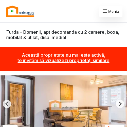
Meniu
Turda – Domenii, apt decomanda cu 2 camere, boxa,
mobilat & utilat, disp imediat
Această proprietate nu mai este activă,
te invităm să vizualizezi proprietăți similare
Previous
Nex