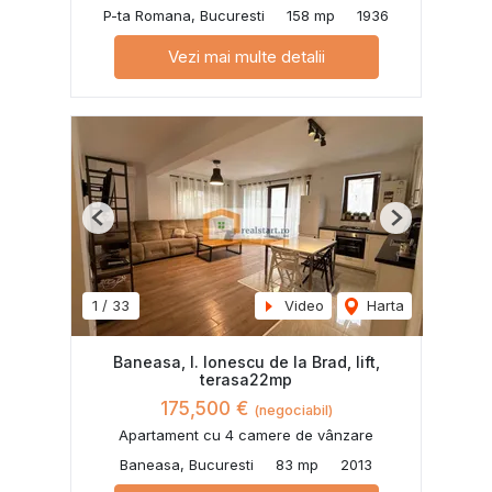
P-ta Romana, Bucuresti
158 mp
1936
Vezi mai multe detalii
Previous
Next
1
/
33
Video
Harta
Baneasa, I. Ionescu de la Brad, lift,
terasa22mp
175,500 €
(negociabil)
Apartament cu 4 camere de vânzare
Baneasa, Bucuresti
83 mp
2013