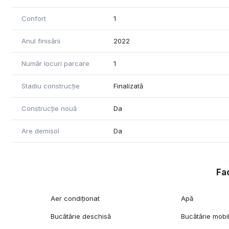
Confort
1
Anul finisării
2022
Număr locuri parcare
1
Stadiu construcție
Finalizată
Construcție nouă
Da
Are demisol
Da
Fac
Aer condiționat
Apă
Bucătărie deschisă
Bucătărie mobi