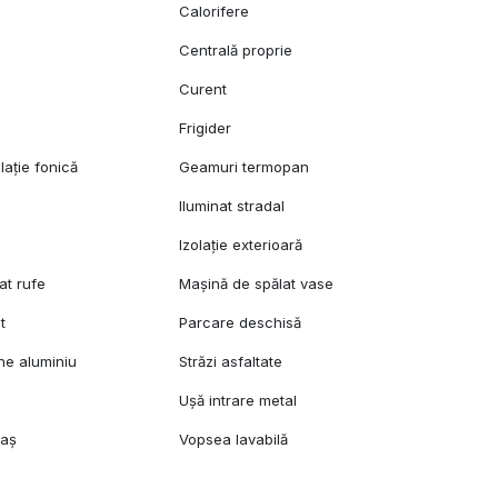
Calorifere
Centrală proprie
Curent
Frigider
lație fonică
Geamuri termopan
Iluminat stradal
Izolație exterioară
at rufe
Mașină de spălat vase
t
Parcare deschisă
ane aluminiu
Străzi asfaltate
Ușă intrare metal
raș
Vopsea lavabilă