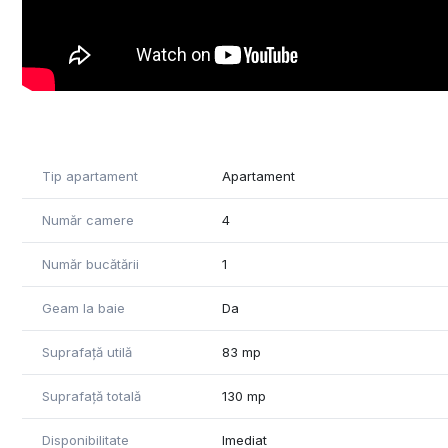
apropiere, cat si un acces facil catre mijloace de transpo
Pentru mai multe informatii va stau la dispozitie telefonic 
Tip apartament
Apartament
Număr camere
4
Număr bucătării
1
Geam la baie
Da
Suprafață utilă
83 mp
Suprafață totală
130 mp
Disponibilitate
Imediat