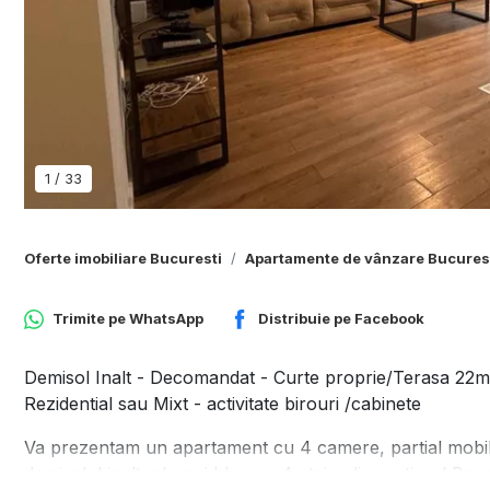
1
/
33
Oferte imobiliare Bucuresti
Apartamente de vânzare Bucures
Trimite pe
WhatsApp
Distribuie pe
Facebook
Demisol Inalt - Decomandat - Curte proprie/Terasa 22mp 
Rezidential sau Mixt - activitate birouri /cabinete
Va prezentam un apartament cu 4 camere, partial mobilat s
demisolul inalt, al unui bloc cu 4 etaje, din cartierul Ba