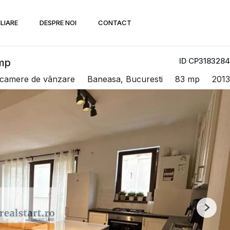
ILIARE
DESPRE NOI
CONTACT
ID CP3183284
2mp
 camere de vânzare
Baneasa, Bucuresti
83 mp
2013
Next