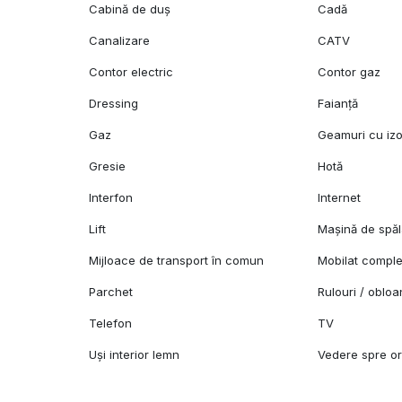
Cabină de duș
Cadă
Canalizare
CATV
Contor electric
Contor gaz
Dressing
Faianță
Gaz
Geamuri cu izo
Gresie
Hotă
Interfon
Internet
Lift
Mașină de spăl
Mijloace de transport în comun
Mobilat comple
Parchet
Rulouri / oblo
Telefon
TV
Uși interior lemn
Vedere spre o