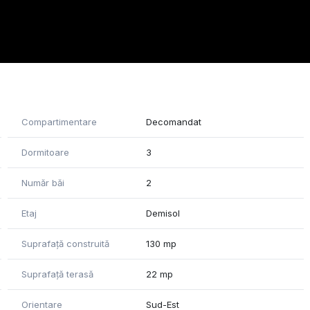
rt.
sau in timpul intalnirii pentru vizionare.
Compartimentare
Decomandat
Dormitoare
3
Număr băi
2
Etaj
Demisol
Suprafață construită
130 mp
Suprafață terasă
22 mp
Orientare
Sud-Est