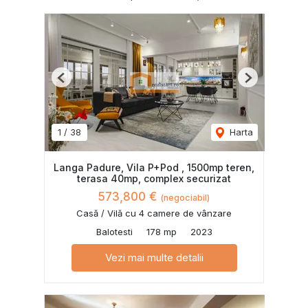
Previous
Next
1
/
38
Harta
Langa Padure, Vila P+Pod , 1500mp teren,
terasa 40mp, complex securizat
573,800 €
(negociabil)
Casă / Vilă cu 4 camere de vânzare
Balotesti
178 mp
2023
Vezi mai multe detalii