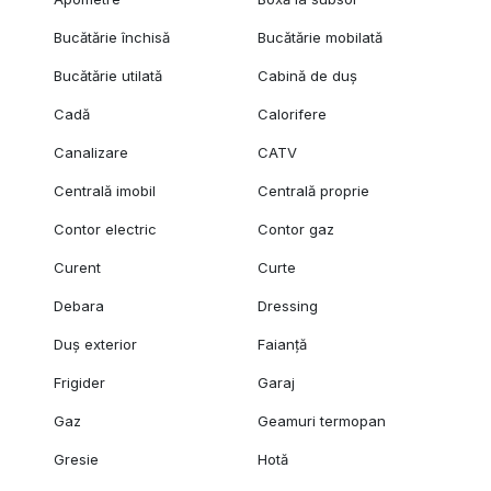
Bucătărie închisă
Bucătărie mobilată
Bucătărie utilată
Cabină de duș
Cadă
Calorifere
Canalizare
CATV
Centrală imobil
Centrală proprie
Contor electric
Contor gaz
Curent
Curte
Debara
Dressing
Duș exterior
Faianță
Frigider
Garaj
Gaz
Geamuri termopan
Gresie
Hotă