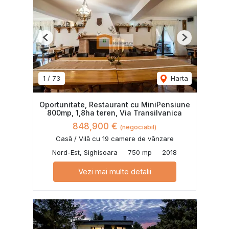
Previous
Next
1
/
73
Harta
Oportunitate, Restaurant cu MiniPensiune
800mp, 1,8ha teren, Via Transilvanica
848,900 €
(negociabil)
Casă / Vilă cu 19 camere de vânzare
Nord-Est, Sighisoara
750 mp
2018
Vezi mai multe detalii