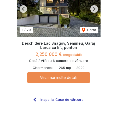
Previous
Next
1
/
70
Harta
Deschidere Lac Snagov, Semineu, Garaj
barca cu lift, ponton
2,250,000 €
(negociabil)
Casă / Vilă cu 6 camere de vânzare
Ghermanesti
265 mp
2020
Vezi mai multe detalii
Înapoi la Case de vânzare