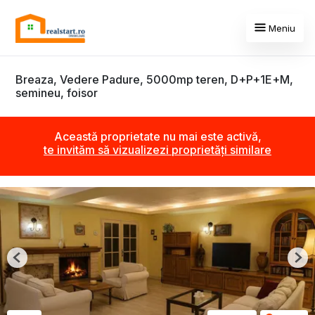
Meniu
Breaza, Vedere Padure, 5000mp teren, D+P+1E+M,
semineu, foisor
Această proprietate nu mai este activă,
te invităm să vizualizezi proprietăți similare
Previous
Nex