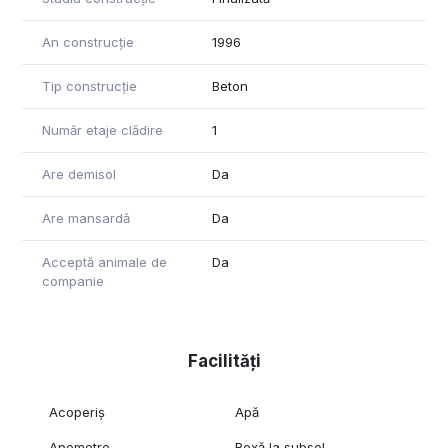
An construcție
1996
Tip construcție
Beton
Număr etaje clădire
1
Are demisol
Da
Are mansardă
Da
Acceptă animale de
Da
companie
Facilități
Acoperiș
Apă
Apometre
Boxă la subsol