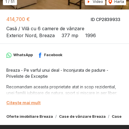
1
/
51
Video
Harta
414,700 €
ID CP2839933
Casă / Vilă cu 6 camere de vânzare
Exterior Nord, Breaza
377 mp
1996
WhatsApp
Facebook
Breaza - Pe varful unui deal - Inconjurata de padure -
Priveliste de Exceptie
Recomandam aceasta proprietate atat in scop rezidential,
unei familii iubitoare de natura, sport si miscare in aer liber;
cat si in scop de afaceri - prin conversie in cladire de birouri,
Citește mai mult
mini-pensiune, clinica, afterschool/gradinita, activitati/ateliere
diverse
Oferte imobiliare Breaza
Case de vânzare Breaza
Case de 
Dintre avantajele acestei proprietati as enumera:
- un teren generos, in suprafata totala de peste 5000 mp