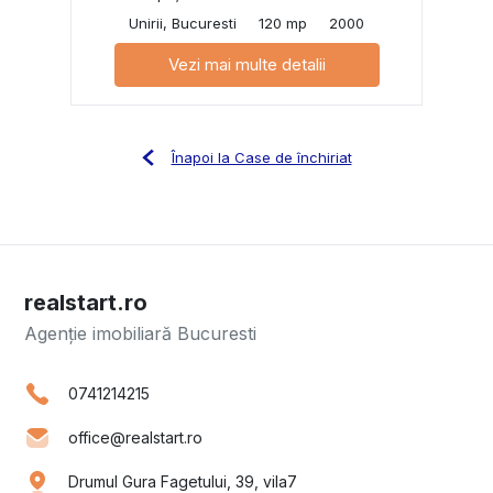
Unirii, Bucuresti
120 mp
2000
Vezi mai multe detalii
Înapoi la Case de închiriat
realstart.ro
Agenție imobiliară Bucuresti
0741214215
office@realstart.ro
Drumul Gura Fagetului, 39, vila7