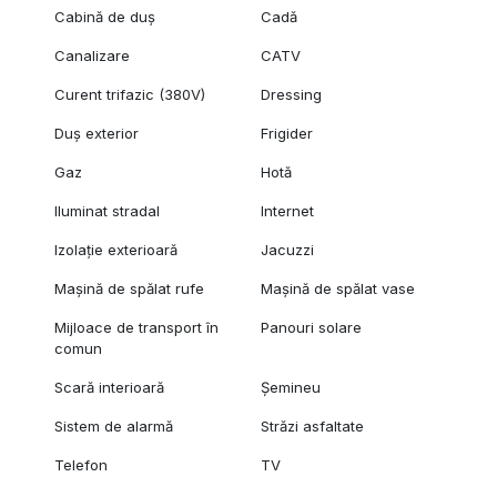
Cabină de duș
Cadă
Canalizare
CATV
Curent trifazic (380V)
Dressing
Duș exterior
Frigider
Gaz
Hotă
Iluminat stradal
Internet
Izolație exterioară
Jacuzzi
Mașină de spălat rufe
Mașină de spălat vase
Mijloace de transport în
Panouri solare
comun
Scară interioară
Șemineu
Sistem de alarmă
Străzi asfaltate
Telefon
TV