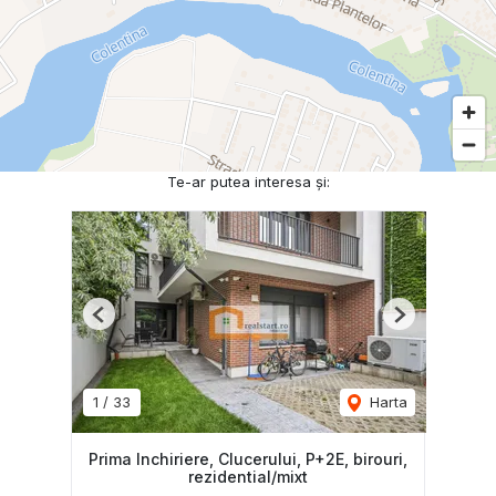
Te-ar putea interesa și:
Previous
Next
1
/
33
Harta
Prima Inchiriere, Clucerului, P+2E, birouri,
rezidential/mixt