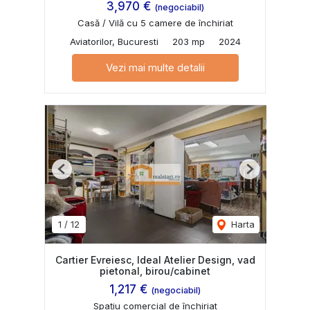
3,970 €
(negociabil)
Casă / Vilă cu 5 camere de închiriat
Aviatorilor, Bucuresti
203 mp
2024
Vezi mai multe detalii
Previous
Next
1
/
12
Harta
Cartier Evreiesc, Ideal Atelier Design, vad
pietonal, birou/cabinet
1,217 €
(negociabil)
Spațiu comercial de închiriat