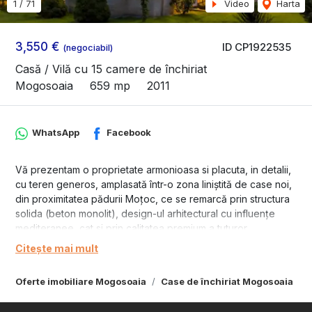
1
/
71
Video
Harta
3,550 €
ID CP1922535
(negociabil)
Casă / Vilă cu 15 camere de închiriat
Mogosoaia
659 mp
2011
WhatsApp
Facebook
Vă prezentam o proprietate armonioasa si placuta, in detalii,
cu teren generos, amplasată într-o zona liniștită de case noi,
din proximitatea pădurii Moțoc, ce se remarcă prin structura
solida (beton monolit), design-ul arhitectural cu influențe
mediteranee, cat si prin calitatea premium a tuturor
materialelor folosite.
Citește mai mult
Disponibila pentru inchiriere imediata, numai in scop
rezidential.
Oferte imobiliare Mogosoaia
Case de închiriat Mogosoaia
- este o casă solară, cu zone vitrate generoase - orientarea
zonelor de zi - SE și SV.