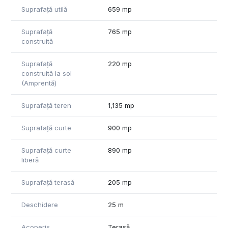
pardoseala, panouri fotovoltaice, sistem de irigare
Suprafață utilă
659 mp
automatizat, puț de mare adâncime pentru piscina, sistem
vacuum cleaner pe nivel, curent trifazic.
Suprafață
765 mp
Vă stau cu drag la dispoziție pentru mai multe informații.
construită
Suprafață
220 mp
construită la sol
(Amprentă)
Suprafață teren
1,135 mp
Suprafață curte
900 mp
Suprafață curte
890 mp
liberă
Suprafață terasă
205 mp
Deschidere
25 m
Acoperiș
Terasă