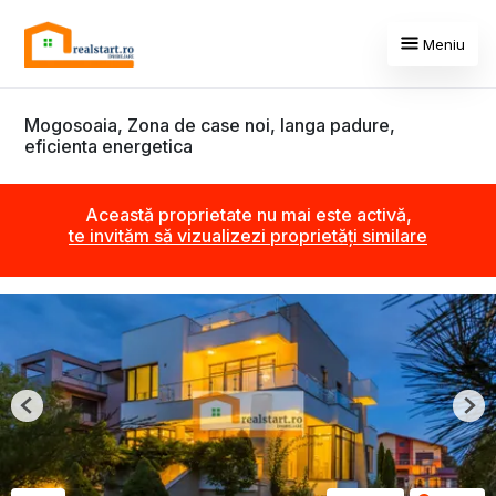
Meniu
Mogosoaia, Zona de case noi, langa padure,
eficienta energetica
Această proprietate nu mai este activă,
te invităm să vizualizezi proprietăți similare
Previous
Nex