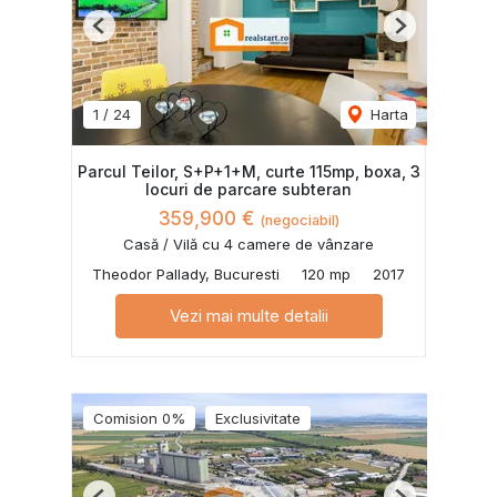
Previous
Next
1
/
24
Harta
Parcul Teilor, S+P+1+M, curte 115mp, boxa, 3
locuri de parcare subteran
359,900 €
(negociabil)
Casă / Vilă cu 4 camere de vânzare
Theodor Pallady, Bucuresti
120 mp
2017
Vezi mai multe detalii
Comision 0%
Exclusivitate