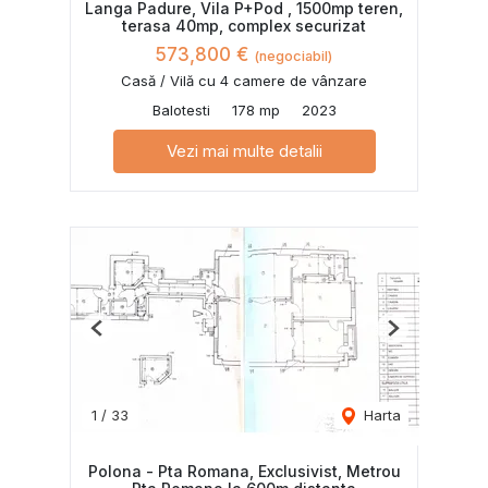
Langa Padure, Vila P+Pod , 1500mp teren,
terasa 40mp, complex securizat
573,800 €
(negociabil)
Casă / Vilă cu 4 camere de vânzare
Balotesti
178 mp
2023
Vezi mai multe detalii
Previous
Next
1
/
33
Harta
Polona - Pta Romana, Exclusivist, Metrou