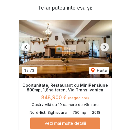
Te-ar putea interesa și:
Previous
Next
1
/
73
Harta
Oportunitate, Restaurant cu MiniPensiune
800mp, 1,8ha teren, Via Transilvanica
848,900 €
(negociabil)
Casă / Vilă cu 19 camere de vânzare
Nord-Est, Sighisoara
750 mp
2018
Vezi mai multe detalii