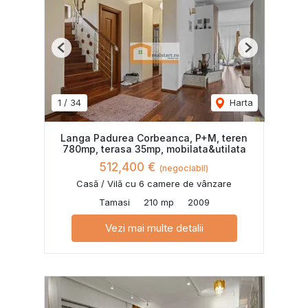
Previous
Next
1
/
34
Harta
Langa Padurea Corbeanca, P+M, teren
780mp, terasa 35mp, mobilata&utilata
512,400 €
(negociabil)
Casă / Vilă cu 6 camere de vânzare
Tamasi
210 mp
2009
Vezi mai multe detalii