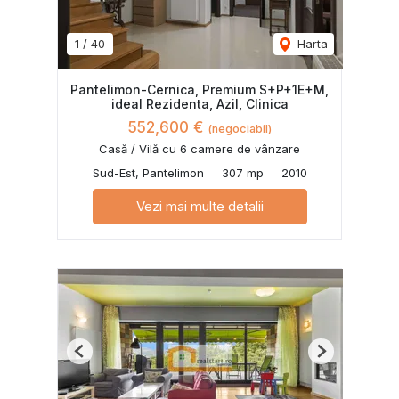
1
/
40
Harta
Pantelimon-Cernica, Premium S+P+1E+M,
ideal Rezidenta, Azil, Clinica
552,600 €
(negociabil)
Casă / Vilă cu 6 camere de vânzare
Sud-Est, Pantelimon
307 mp
2010
Vezi mai multe detalii
Previous
Next