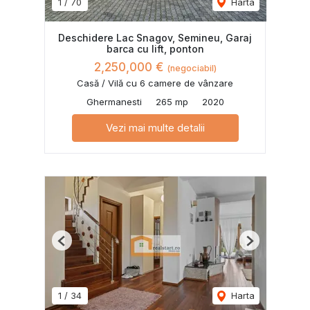
1
/
70
Harta
Deschidere Lac Snagov, Semineu, Garaj
barca cu lift, ponton
2,250,000 €
(negociabil)
Casă / Vilă cu 6 camere de vânzare
Ghermanesti
265 mp
2020
Vezi mai multe detalii
Previous
Next
1
/
34
Harta