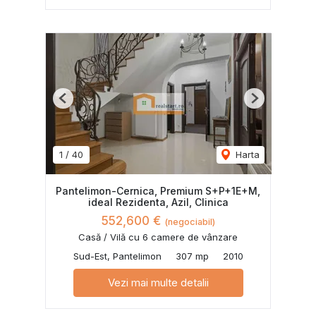
Previous
Next
1
/
40
Harta
Pantelimon-Cernica, Premium S+P+1E+M,
ideal Rezidenta, Azil, Clinica
552,600 €
(negociabil)
Casă / Vilă cu 6 camere de vânzare
Sud-Est, Pantelimon
307 mp
2010
Vezi mai multe detalii