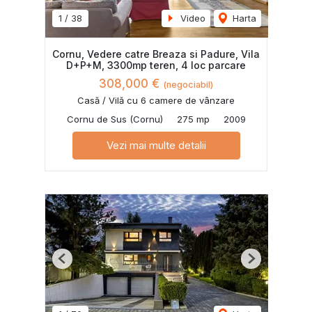
1
/
38
Video
Harta
Cornu, Vedere catre Breaza si Padure, Vila
D+P+M, 3300mp teren, 4 loc parcare
308,000 €
(negociabil)
Casă / Vilă cu 6 camere de vânzare
Cornu de Sus (Cornu)
275 mp
2009
Vezi mai multe detalii
Previous
Next