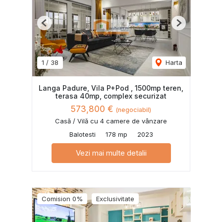
Previous
Next
1
/
38
Harta
Langa Padure, Vila P+Pod , 1500mp teren,
terasa 40mp, complex securizat
573,800 €
(negociabil)
Casă / Vilă cu 4 camere de vânzare
Balotesti
178 mp
2023
Vezi mai multe detalii
Comision 0%
Exclusivitate