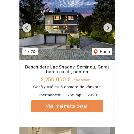
Previous
Next
1
/
70
Harta
Deschidere Lac Snagov, Semineu, Garaj
barca cu lift, ponton
2,250,000 €
(negociabil)
Casă / Vilă cu 6 camere de vânzare
Ghermanesti
265 mp
2020
Vezi mai multe detalii