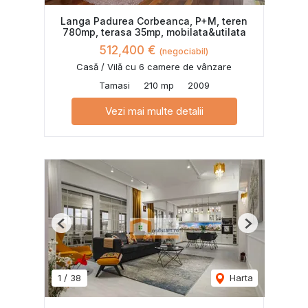
Langa Padurea Corbeanca, P+M, teren
780mp, terasa 35mp, mobilata&utilata
512,400 €
(negociabil)
Casă / Vilă cu 6 camere de vânzare
Tamasi
210 mp
2009
Vezi mai multe detalii
Previous
Next
1
/
38
Harta