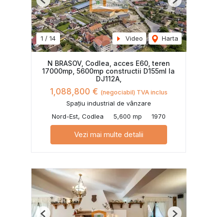
Previous
Next
1
/
14
Video
Harta
N BRASOV, Codlea, acces E60, teren
17000mp, 5600mp constructii D155ml la
DJ112A,
1,088,800 €
(negociabil) TVA inclus
Spațiu industrial de vânzare
Nord-Est, Codlea
5,600 mp
1970
Vezi mai multe detalii