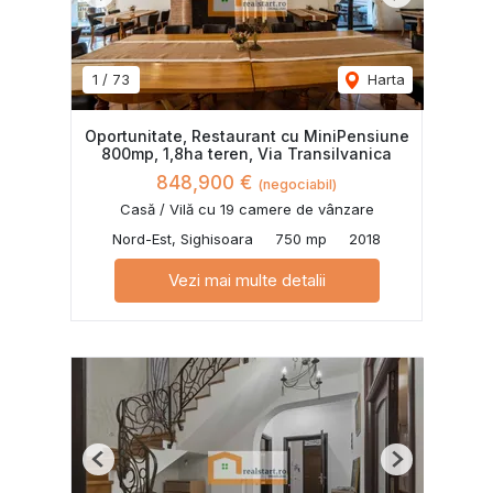
Previous
Next
1
/
73
Harta
Oportunitate, Restaurant cu MiniPensiune
800mp, 1,8ha teren, Via Transilvanica
848,900 €
(negociabil)
Casă / Vilă cu 19 camere de vânzare
Nord-Est, Sighisoara
750 mp
2018
Vezi mai multe detalii
Previous
Next