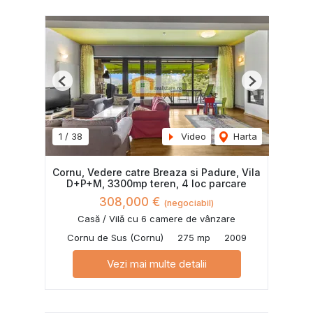
Previous
Next
1
/
38
Video
Harta
Cornu, Vedere catre Breaza si Padure, Vila
D+P+M, 3300mp teren, 4 loc parcare
308,000 €
(negociabil)
Casă / Vilă cu 6 camere de vânzare
Cornu de Sus (Cornu)
275 mp
2009
Vezi mai multe detalii