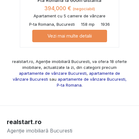
Pta Romana la 600m distanta
394,000 €
(negociabil)
Apartament cu 5 camere de vânzare
P-ta Romana, Bucuresti
158 mp
1936
Vezi mai multe detalii
realstart.ro, Agenție imobiliară Bucuresti, va ofera 18 oferte
imobiliare, actualizate la zi, din categorii precum
apartamente de vânzare Bucuresti
,
apartamente de
vânzare Bucuresti
sau
apartamente de vânzare Bucuresti,
P-ta Romana
.
realstart.ro
Agenție imobiliară Bucuresti