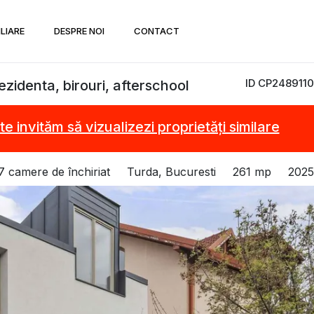
ILIARE
DESPRE NOI
CONTACT
ID CP2489110
ezidenta, birouri, afterschool
te invităm să vizualizezi proprietăți similare
 7 camere de închiriat
Turda, Bucuresti
261 mp
2025