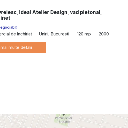
vreiesc, Ideal Atelier Design, vad pietonal,
binet
negociabil)
cial de închiriat
Unirii, Bucuresti
120 mp
2000
 mai multe detalii