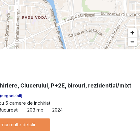
hiriere, Clucerului, P+2E, birouri, rezidential/mixt
(negociabil)
 cu 5 camere de închiriat
 Bucuresti
203 mp
2024
 mai multe detalii