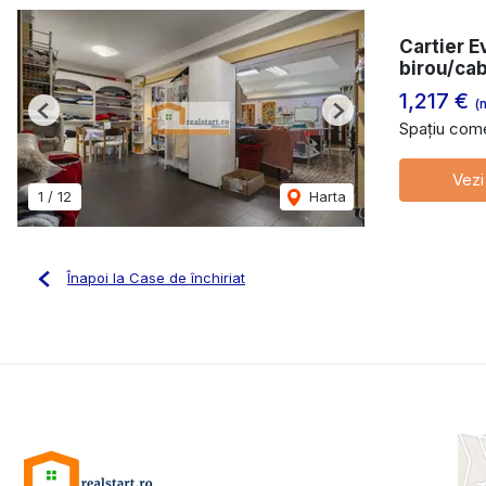
Cartier E
birou/ca
1,217 €
(
Previous
Next
Spațiu comer
Vezi
1
/
12
Harta
Înapoi la Case de închiriat