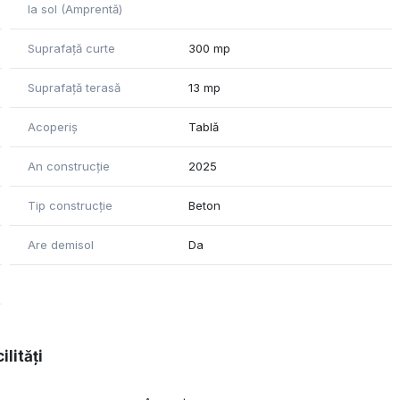
la sol (Amprentă)
Suprafață curte
300 mp
Suprafață terasă
13 mp
Acoperiș
Tablă
An construcție
2025
Tip construcție
Beton
Are demisol
Da
ilități