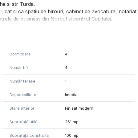
he si str Turda.
cat si ca spatiu de birouri, cabinet de avocatura, notariat,
ntrele de business din Nordul si centrul Capitalei.
p rezidential, bifamilial - existand posibilitatea unei
Dormitoare
4
activitatii de birouri
vechii case - astfel, dispune de toate instalatiile noi,
Număr băi
4
a in camera tehnica de la subsol.
Număr terase
1
 curs de amenajare cu gazon si arbusti decorativi.
Disponibilitate
Imediat
Stare interior
Finisat modern
sau in timpul intalnirii pentru vizionare.
Suprafață utilă
261 mp
Suprafață construită
100 mp