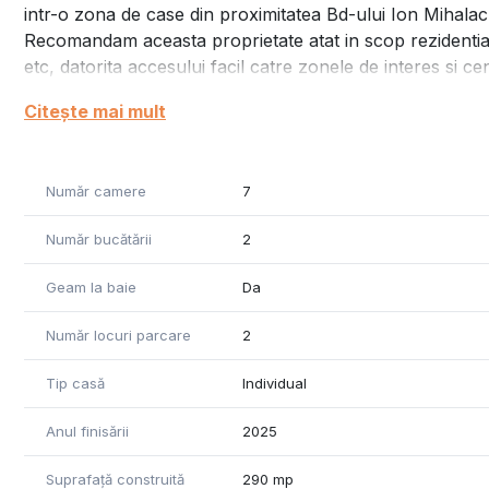
intr-o zona de case din proximitatea Bd-ului Ion Mihalac
Recomandam aceasta proprietate atat in scop rezidential, 
etc, datorita accesului facil catre zonele de interes si ce
Dintre punctele forte ale proprietatii as enumera:
Citește mai mult
- are o arhitectura placuta
- curtea generoasa din spatele casei
- configuratia casei permite utilizarea acesteia atat in sco
Număr camere
7
apartamentari, cat si reconfigurare pentru spatii destinate 
- este o constructie noua, nepastrandu-se decat amprenta 
Număr bucătării
2
electrice si sanitare, centrala termica pe gaz, pozitionat
Geam la baie
Da
Casa se inchiriaza nemobilata si utilata - curtea este in
Fondul de garantie: in cuantumul unei chirii
Număr locuri parcare
2
Perioada minima de inchiriere: 1an
Tip casă
Individual
Pentru mai multe informatii va stau la dispozitie telefonic 
Anul finisării
2025
Suprafață construită
290 mp