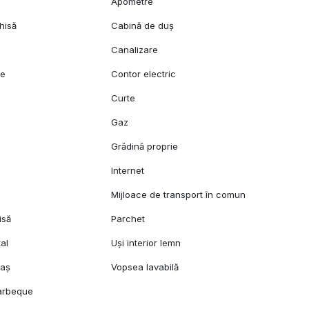
Apometre
hisă
Cabină de duș
Canalizare
ie
Contor electric
Curte
Gaz
Grădină proprie
l
Internet
Mijloace de transport în comun
isă
Parchet
al
Uși interior lemn
raș
Vopsea lavabilă
arbeque