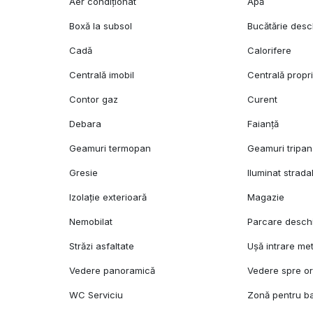
Aer condiționat
Apă
Boxă la subsol
Bucătărie desc
Cadă
Calorifere
Centrală imobil
Centrală propr
Contor gaz
Curent
Debara
Faianță
Geamuri termopan
Geamuri tripan
Gresie
Iluminat strada
Izolație exterioară
Magazie
Nemobilat
Parcare desch
Străzi asfaltate
Ușă intrare met
Vedere panoramică
Vedere spre o
WC Serviciu
Zonă pentru b