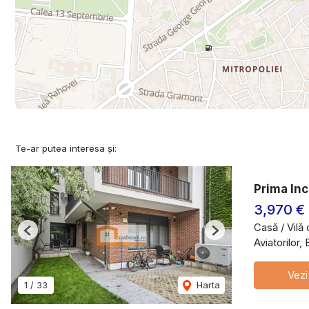
Te-ar putea interesa și:
Prima Inc
3,970 €
Casă / Vilă
Previous
Next
Aviatorilor,
Vezi
1
/
33
Harta