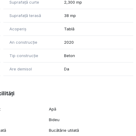
, ce scot in evidenta privelistea frumoasa a proprietatii.
Suprafață curte
2,300 mp
mne, functional, ce amplifica sentimentul de confort si
Suprafață terasă
38 mp
ie si zona de dressing
Acoperiș
Tablă
e premium
o, cu senzori de prezenta 24/24
An construcție
2020
un sistem suplimentar, performant de filtrare si tratare a apei
Tip construcție
Beton
Are demisol
Da
ilități
t
Apă
Bideu
lată
Bucătărie utilată