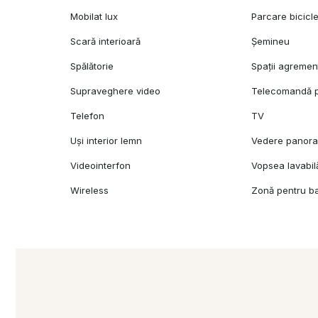
Mobilat lux
Parcare bicicl
Scară interioară
Șemineu
Spălătorie
Spații agremen
Supraveghere video
Telecomandă p
Telefon
TV
Uși interior lemn
Vedere panor
Videointerfon
Vopsea lavabil
Wireless
Zonă pentru b