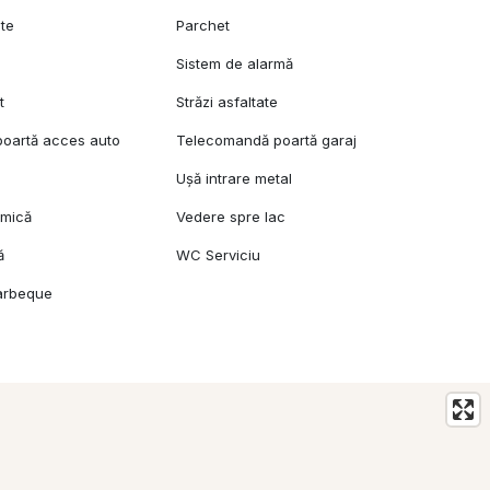
ete
Parchet
Sistem de alarmă
t
Străzi asfaltate
oartă acces auto
Telecomandă poartă garaj
Ușă intrare metal
amică
Vedere spre lac
ă
WC Serviciu
arbeque