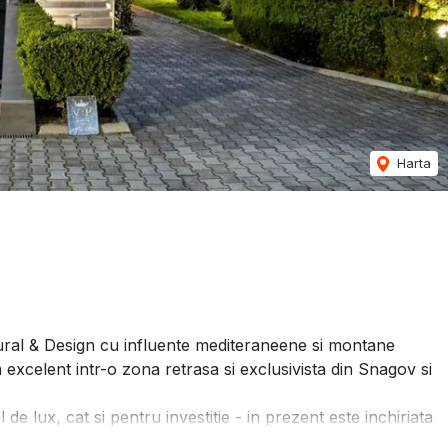
Harta
i
ural & Design cu influente mediteraneene si montane
excelent intr-o zona retrasa si exclusivista din Snagov si
 lux, cat si pentru investitie - in prezent este inchiriata