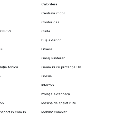
Calorifere
Centrală imobil
c
Contor gaz
 (380V)
Curte
Duș exterior
niu
Fitness
Garaj subteran
lație fonică
Geamuri cu protecție UV
e
Gresie
l
Interfon
Izolație exterioară
opii
Mașină de spălat rufe
ansport în comun
Mobilat complet