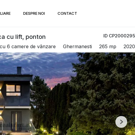
ILIARE
DESPRE NOI
CONTACT
ID CP2000295
 cu lift, ponton
ă cu 6 camere de vânzare
Ghermanesti
265 mp
2020
Next