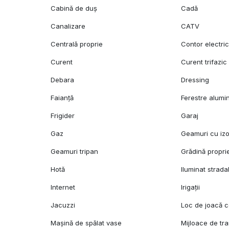
Cabină de duș
Cadă
Canalizare
CATV
Centrală proprie
Contor electri
Curent
Curent trifazic
Debara
Dressing
Faianță
Ferestre alumi
Frigider
Garaj
Gaz
Geamuri cu izo
Geamuri tripan
Grădină propri
Hotă
Iluminat strada
Internet
Irigații
Jacuzzi
Loc de joacă c
Mașină de spălat vase
Mijloace de tr