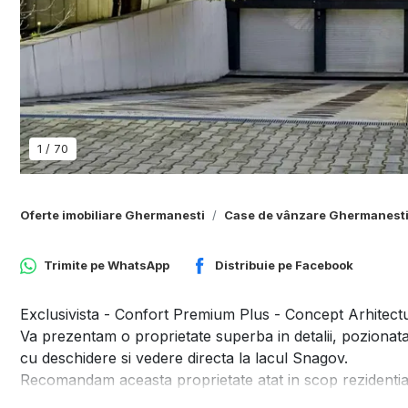
1
/
70
Oferte imobiliare Ghermanesti
Case de vânzare Ghermanest
Trimite pe
WhatsApp
Distribuie pe
Facebook
Exclusivista - Confort Premium Plus - Concept Arhitect
Va prezentam o proprietate superba in detalii, pozionata 
cu deschidere si vedere directa la lacul Snagov.
Recomandam aceasta proprietate atat in scop rezidential de
pe termen lung.