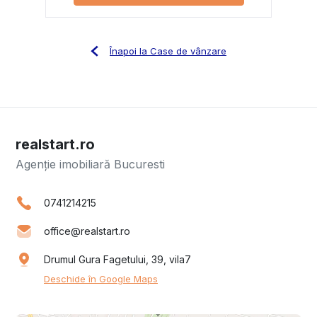
Înapoi la Case de vânzare
realstart.ro
Agenție imobiliară Bucuresti
0741214215
office@realstart.ro
Drumul Gura Fagetului, 39, vila7
Deschide în Google Maps