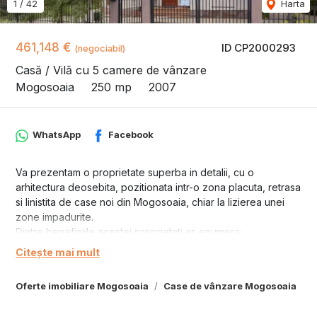
1
/
42
Harta
461,148 €
ID CP2000293
(negociabil)
Casă / Vilă cu 5 camere de vânzare
Mogosoaia
250 mp
2007
WhatsApp
Facebook
Va prezentam o proprietate superba in detalii, cu o
arhitectura deosebita, pozitionata intr-o zona placuta, retrasa
si linistita de case noi din Mogosoaia, chiar la lizierea unei
zone impadurite.
Dintre beneficiile acestei proprietati as enumera:
- pretul include toate dotarile si mobilierul - exact cum apare
Citește mai mult
in poze (mai putin obiectele personale)
- are o curte generoasa, frumos amenajata cu gazon, flori
Oferte imobiliare Mogosoaia
Case de vânzare Mogosoaia
perene si o diversitate de arbusti si arbori decorativi si
fructiferi.