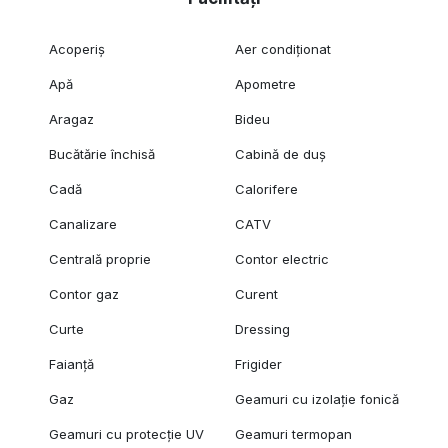
Acoperiș
Aer condiționat
Apă
Apometre
Aragaz
Bideu
Bucătărie închisă
Cabină de duș
Cadă
Calorifere
Canalizare
CATV
Centrală proprie
Contor electric
Contor gaz
Curent
Curte
Dressing
Faianță
Frigider
Gaz
Geamuri cu izolație fonică
Geamuri cu protecție UV
Geamuri termopan