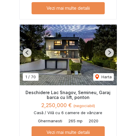
Vezi mai multe detalii
Previous
Next
1
/
70
Harta
Deschidere Lac Snagov, Semineu, Garaj
barca cu lift, ponton
2,250,000 €
(negociabil)
Casă / Vilă cu 6 camere de vânzare
Ghermanesti
265 mp
2020
Vezi mai multe detalii