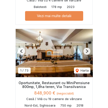
Casă / Vilă cu 4 camere de vânzare
Balotesti
178 mp
2023
Vezi mai multe detalii
Previous
Next
1
/
73
Harta
Oportunitate, Restaurant cu MiniPensiune
800mp, 1,8ha teren, Via Transilvanica
848,900 €
(negociabil)
Casă / Vilă cu 19 camere de vânzare
Nord-Est, Sighisoara
750 mp
2018