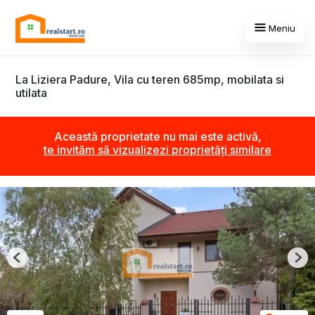
Meniu
La Liziera Padure, Vila cu teren 685mp, mobilata si
utilata
Această proprietate nu mai este activă,
te invităm să vizualizezi proprietăți similare
Previous
Nex