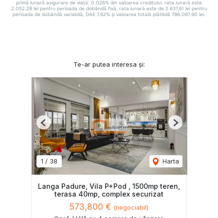
Te-ar putea interesa și:
Previous
Next
1
/
38
Harta
Langa Padure, Vila P+Pod , 1500mp teren,
terasa 40mp, complex securizat
573,800 €
(negociabil)