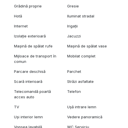
Grădină proprie
Gresie
Hotă
Iluminat stradal
Internet
Irigații
Izolație exterioară
Jacuzzi
Mașină de spălat rufe
Mașină de spălat vase
Mijloace de transport în
Mobilat complet
comun
Parcare deschisă
Parchet
Scară interioară
Străzi asfaltate
Telecomandă poartă
Telefon
acces auto
TV
Ușă intrare lemn
Uși interior lemn
Vedere panoramică
Vopsea lavabilă
WC Serviciu