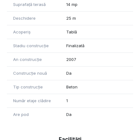
design interior placute si cu teren generos - suprafata
Suprafață terasă
14 mp
actuala a terenului poate fi suplimentata cu alti 500m (terenul
aflat in continuarea acestei proprietati putandu-se achizitiona
Deschidere
25 m
separat, la pretul zonei).
Acoperiș
Tablă
Pentru mai multe informatii va stau la dispozitie telefonic sau
in timpul intalnirii pentru vizionarea proprietatii.
Stadiu construcție
Finalizată
An construcție
2007
Construcție nouă
Da
Tip construcție
Beton
Număr etaje clădire
1
Are pod
Da
Facilități