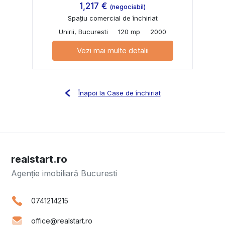
1,217 €
(negociabil)
Spațiu comercial de închiriat
Unirii, Bucuresti
120 mp
2000
Vezi mai multe detalii
Înapoi la Case de închiriat
realstart.ro
Agenție imobiliară Bucuresti
0741214215
office@realstart.ro