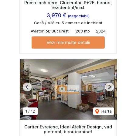
Prima Inchiriere, Clucerului, P+2E, birouri,
rezidential/mixt
3,970 €
(negociabil)
Casă / Vilă cu 5 camere de închiriat
Aviatorilor, Bucuresti
203 mp
2024
Vezi mai multe detalii
Previous
Next
1
/
12
Harta
Cartier Evreiesc, Ideal Atelier Design, vad
pietonal, birou/cabinet