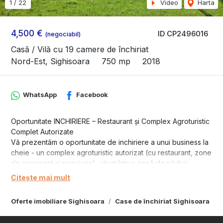
1
/
22
Video
Harta
4,500 €
ID CP2496016
(negociabil)
Casă / Vilă cu 19 camere de închiriat
Nord-Est, Sighisoara
750 mp
2018
WhatsApp
Facebook
Oportunitate INCHIRIERE – Restaurant și Complex Agroturistic
Complet Autorizate
Vă prezentăm o oportunitate de inchiriere a unui business la
cheie - un complex agroturistic autorizat (cu restaurant, zone
de agrement si pensiune), situat într-o zonă de păduri
superbe și pitorești, în apropierea orașului Sighișoara.
Citește mai mult
Această proprietate oferă un refugiu liniștit, departe de
agitația urbană, beneficiind în același timp de un acces facil
Oferte imobiliare Sighisoara
Case de închiriat Sighisoara
printr-un drum asfaltat, foarte bine întreținut.
Descrierea Proprietății: