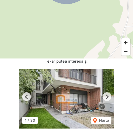
Te-ar putea interesa și:
Previous
Next
1
/
33
Harta