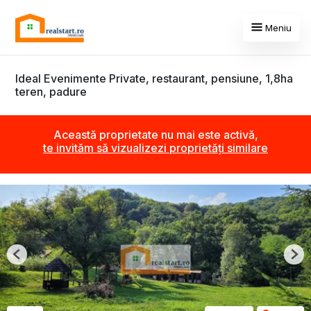
Meniu
Ideal Evenimente Private, restaurant, pensiune, 1,8ha
teren, padure
Această proprietate nu mai este activă,
te invităm să vizualizezi proprietăți similare
Previous
Nex