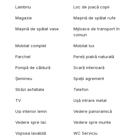
Lambriu
Loc de joacă copii
Magazie
Mașină de spălat rufe
Mașină de spălat vase
Mijloace de transport în
comun
Mobilat complet
Mobilat lux
Parchet
Pereți piatră naturală
Pompă de căldură
Scară interioară
Șemineu
Spații agrement
Străzi asfaltate
Telefon
TV
Ușă intrare metal
Uși interior lemn
Vedere panoramică
Vedere spre lac
Vedere spre munte
Vopsea lavabilă
WC Serviciu