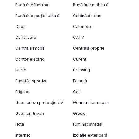
Bucătărie închisă
Bucătărie mobilată
Bucătărie parțial utilată
Cabină de duș
Cadă
Calorifere
Canalizare
CATV
Centrală imobil
Centrală proprie
Contor electric
Curent
Curte
Dressing
Facilități sportive
Faianță
Frigider
Gaz
Geamuri cu protecție UV
Geamuri termopan
Geamuri tripan
Gresie
Hotă
Iluminat stradal
Internet
Izolație exterioară