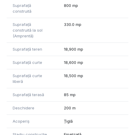
Această proprietate este ideală pentru cei care doresc
Suprafață
800 mp
preluarea si dezvoltarea unei afaceri, la cheie, consacrată în
construită
organizarea evenimentelor private. Cu un randament ridicat
și un potențial de creștere semnificativ, investiția în acest
Suprafață
330.0 mp
complex turistic este o alegere potrivită în domeniul
construită la sol
turismului.
(Amprentă)
Pentru mai multe informații sau pentru a programa o
vizionare, vă stăm la dispozitie telefonic
Suprafață teren
18,900 mp
Suprafață curte
18,600 mp
Suprafață curte
18,500 mp
liberă
Suprafață terasă
85 mp
Deschidere
200 m
Acoperiș
Țiglă
Stadiu construcție
Finalizată